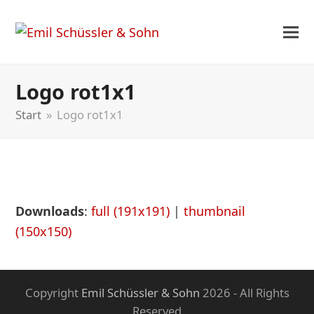
Logo rot1x1
Start
»
Logo rot1x1
Downloads
:
full (191x191)
|
thumbnail
(150x150)
Copyright
Emil Schüssler & Sohn
2026 - All Rights
Reserved